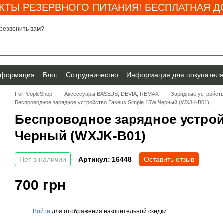
КТЫ РЕЗЕРВНОГО ПИТАНИЯ! БЕСПЛАТНАЯ ДО
резвонить вам?
нформация
Блог
Сотрудничество
Информация для покупател
ForPeopleShop
Аксессуары BASEUS, DEVIA, REMAX
Зарядные устройст
Беспроводное зарядное устройство Baseus Simple 15W Черный (WXJK-B01)
Беспроводное зарядное устрой
Черный (WXJK-B01)
Нет в наличии
Артикул: 16448
Оставить отзыв
700 грн
Войти
для отображения накопительной скидки
%