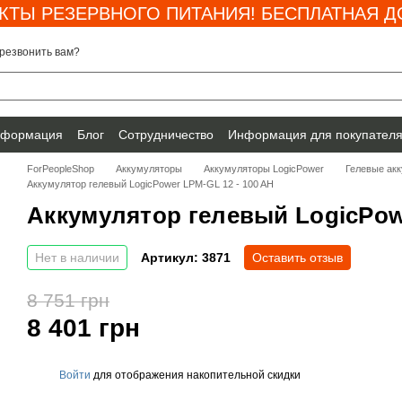
КТЫ РЕЗЕРВНОГО ПИТАНИЯ! БЕСПЛАТНАЯ ДО
резвонить вам?
нформация
Блог
Сотрудничество
Информация для покупател
ForPeopleShop
Аккумуляторы
Аккумуляторы LogicPower
Гелевые ак
Аккумулятор гелевый LogicPower LPM-GL 12 - 100 AH
Аккумулятор гелевый LogicPowe
Нет в наличии
Артикул: 3871
Оставить отзыв
8 751 грн
8 401 грн
Войти
для отображения накопительной скидки
%