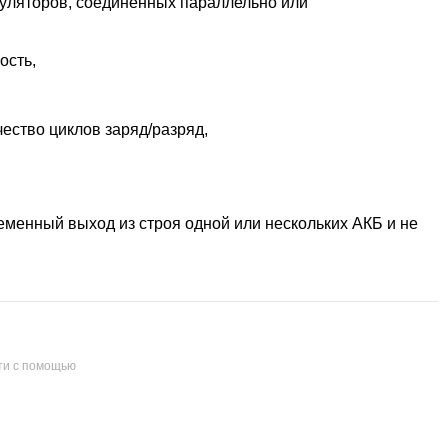
умуляторов, соединенных параллельно или
ость,
ество циклов заряд/разряд,
менный выход из строя одной или нескольких АКБ и не
ти с помощью