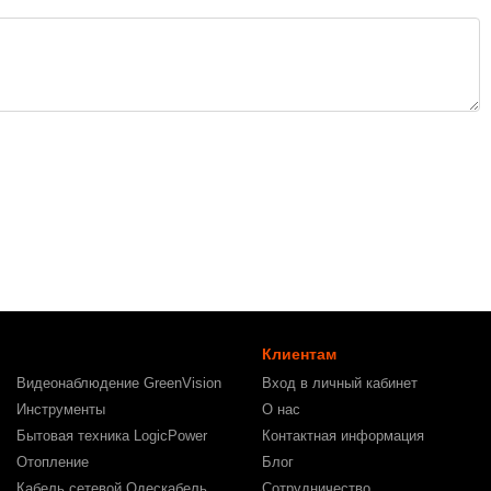
Клиентам
Видеонаблюдение GreenVision
Вход в личный кабинет
Инструменты
О нас
Бытовая техника LogicPower
Контактная информация
Отопление
Блог
Кабель сетевой Одескабель
Сотрудничество