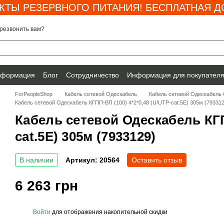
КТЫ РЕЗЕРВНОГО ПИТАНИЯ! БЕСПЛАТНАЯ ДО
резвонить вам?
нформация
Блог
Сотрудничество
Информация для покупател
ForPeopleShop
Кабель сетевой Одескабель
Кабель сетевой Одескабель
Кабель сетевой Одескабель КГПП-ВП (100) 4*2*0,48 (U/UTP-cat.5E) 305м (793312
Кабель сетевой Одескабель КГПП
cat.5E) 305м (7933129)
В наличии
Артикул: 20564
Оставить отзыв
6 263 грн
Войти
для отображения накопительной скидки
%