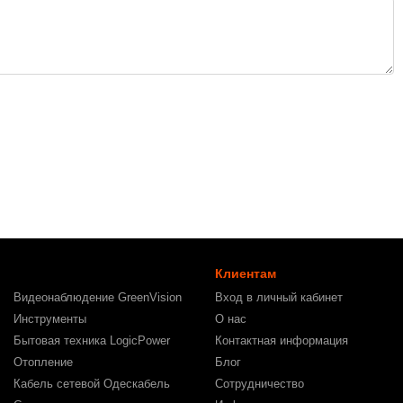
Клиентам
Видеонаблюдение GreenVision
Вход в личный кабинет
Инструменты
О нас
Бытовая техника LogicPower
Контактная информация
Отопление
Блог
Кабель сетевой Одескабель
Сотрудничество