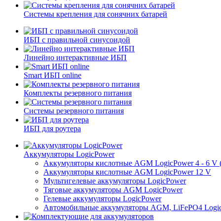
Системы крепления для сонячних батарей
ИБП с правильной синусоидой
Линейно интерактивные ИБП
Smart ИБП online
Комплекты резервного питания
Системы резервного питания
ИБП для роутера
Аккумуляторы LogicPower
Аккумуляторы кислотные AGM LogicPower 4 - 6 V (
Аккумуляторы кислотные AGM LogicPower 12 V
Мультигелевые аккумуляторы LogicPower
Тяговые аккумуляторы AGM LogicPower
Гелевые аккумуляторы LogicPower
Автомобильные аккумуляторы AGM, LiFePO4 Logi