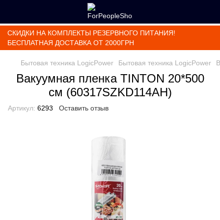
СКИДКИ НА КОМПЛЕКТЫ РЕЗЕРВНОГО ПИТАНИЯ!
БЕСПЛАТНАЯ ДОСТАВКА ОТ 2000ГРН
Бытовая техника LogicPower
Бытовая техника LogicPower
В
Вакуумная пленка TINTON 20*500
см (60317SZKD114AH)
Артикул:
6293
Оставить отзыв