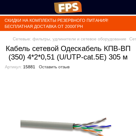
СКИДКИ НА КОМПЛЕКТЫ РЕЗЕРВНОГО ПИТАНИЯ!
БЕСПЛАТНАЯ ДОСТАВКА ОТ 2000ГРН
Сетевые: фильтры, удлинители и сетевое оборудование
Сет
Кабель сетевой Одескабель КПВ-ВП
(350) 4*2*0,51 (U/UTP-cat.5E) 305 м
Артикул:
15881
Оставить отзыв