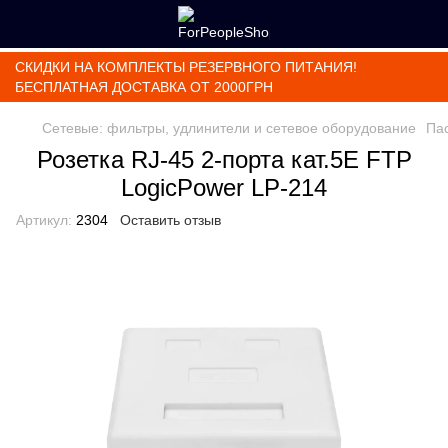
СКИДКИ НА КОМПЛЕКТЫ РЕЗЕРВНОГО ПИТАНИЯ!
БЕСПЛАТНАЯ ДОСТАВКА ОТ 2000ГРН
Сетевые: фильтры, удлинители и сетевое оборудование
Па
Розетка RJ-45 2-порта кат.5Е FTP
LogicPower LP-214
Артикул:
2304
Оставить отзыв