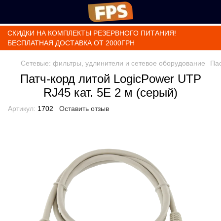
СКИДКИ НА КОМПЛЕКТЫ РЕЗЕРВНОГО ПИТАНИЯ!
БЕСПЛАТНАЯ ДОСТАВКА ОТ 2000ГРН
Сетевые: фильтры, удлинители и сетевое оборудование
Па
Патч-корд литой LogicPower UTP
RJ45 кат. 5Е 2 м (серый)
Артикул:
1702
Оставить отзыв