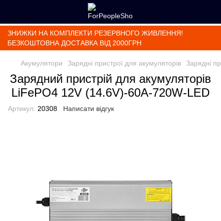
ЗНИЖКИ НА КОМПЛЕКТИ РЕЗЕРВНОГО ЖИВЛЕННЯ!
БЕЗКОШТОВНА ДОСТАВКА ВІД 2000ГРН
Акумулятори
Зарядні пристрої для акумуляторів
Зарядні пр
Зарядний пристрій для акумуляторів
LiFePO4 12V (14.6V)-60A-720W-LED
Артикул:
20308
Написати відгук