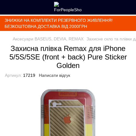
ЗНИЖКИ НА КОМПЛЕКТИ РЕЗЕРВНОГО ЖИВЛЕННЯ!
БЕЗКОШТОВНА ДОСТАВКА ВІД 2000ГРН
Аксесуари BASEUS, DEVIA, REMAX
Захисне скло та плівки 
Захисна плівка Remax для iPhone
5/5S/5SE (front + back) Pure Sticker
Golden
Артикул:
17219
Написати відгук