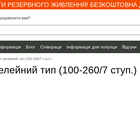
И РЕЗЕРВНОГО ЖИВЛЕННЯ! БЕЗКОШТОВНА Д
редзвонити вам?
інформація
Блог
Співпраця
Інформація для покупця
Відгуки
r релейний тип (100-260/7 ступ.)
елейний тип (100-260/7 ступ.)