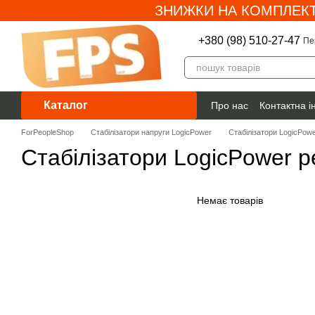
ЗНИЖКИ НА КОМПЛЕКТ
Перейти до основного контенту
+380 (98) 510-27-47
Пе
Каталог
Про нас
Контактна 
Гарантія
ForPeopleShop
Стабілізатори напруги LogicPower
Стабілізатори LogicPowe
Стабілізатори LogicPower р
Немає товарів