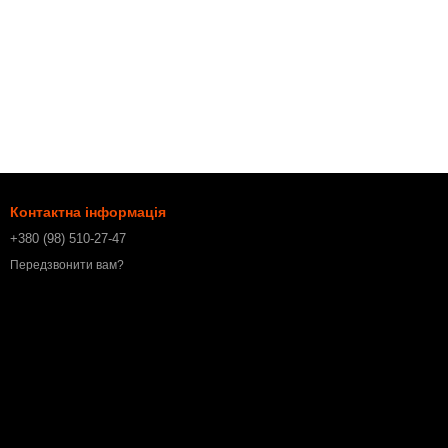
Контактна інформація
+380 (98) 510-27-47
Передзвонити вам?