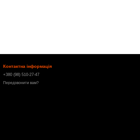
Контактна інформація
+380 (98) 510-27-47
Передзвонити вам?