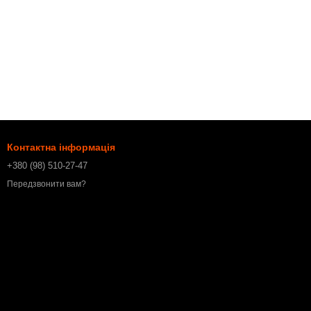
Контактна інформація
+380 (98) 510-27-47
Передзвонити вам?