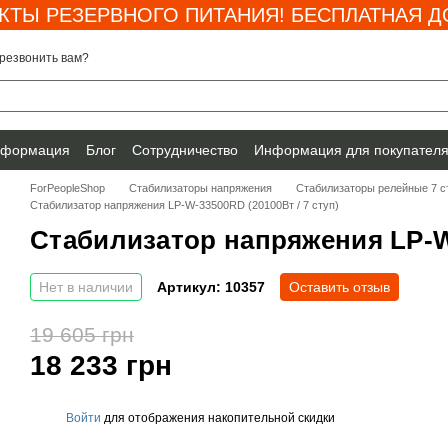
КТЫ РЕЗЕРВНОГО ПИТАНИЯ! БЕСПЛАТНАЯ ДО
резвонить вам?
нформация
Блог
Сотрудничество
Информация для покупател
ForPeopleShop
Стабилизаторы напряжения
Стабилизаторы релейные 7 с
Стабилизатор напряжения LP-W-33500RD (20100Вт / 7 ступ)
Стабилизатор напряжения LP-W-
Нет в наличии
Артикул: 10357
Оставить отзыв
19 605 грн
18 233 грн
Войти
для отображения накопительной скидки
%