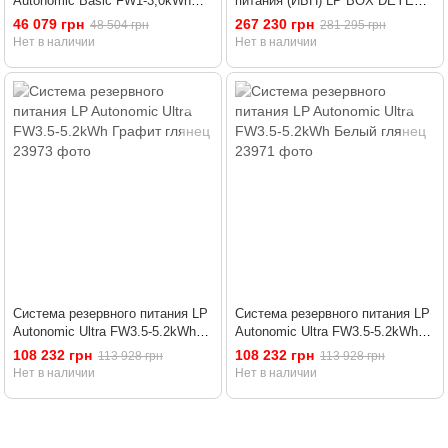
Autonomic Basic FW1-3,0kWh
питания (ИБП) LP BOX DEYE
Графит глянец
5kWh + АКБ 10kWh
46 079 грн
267 230 грн
48 504 грн
281 295 грн
Нет в наличии
Нет в наличии
Система резервного питания LP
Система резервного питания LP
Autonomic Ultra FW3.5-5.2kWh
Autonomic Ultra FW3.5-5.2kWh
Графит глянец
Белый глянец
108 232 грн
108 232 грн
113 928 грн
113 928 грн
Нет в наличии
Нет в наличии