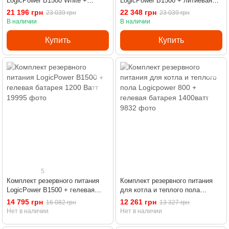
LogicPower B1500 White +
LogicPower B1500 + литиевая
литиевая (LiFePO4) батарея
(LiFePO4) батарея 1280Wh
21 196 грн
22 348 грн
23 039 грн
23 039 грн
1280Wh
В наличии
В наличии
Купить
Купить
5
Комплект резервного питания
Комплект резервного питания
LogicPower B1500 + гелевая
для котла и теплого пола
батарея 1200 Ватт
Logicpower 800 + гелевая
14 795 грн
12 261 грн
16 082 грн
13 327 грн
батарея 1400ватт
Нет в наличии
Нет в наличии