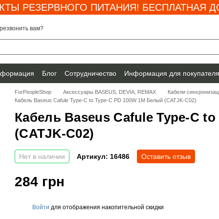
КТЫ РЕЗЕРВНОГО ПИТАНИЯ! БЕСПЛАТНАЯ ДО
резвонить вам?
нформация
Блог
Сотрудничество
Информация для покупател
ForPeopleShop
Аксессуары BASEUS, DEVIA, REMAX
Кабели синхронизац
Кабель Baseus Cafule Type-C to Type-C PD 100W 1M Белый (CATJK-C02)
Кабель Baseus Cafule Type-C t
(CATJK-C02)
Нет в наличии
Артикул: 16486
Оставить отзыв
284 грн
Войти
для отображения накопительной скидки
%