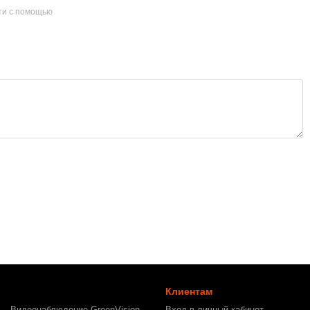
ти с помощью
Клиентам
Видеонаблюдение GreenVision
Вход в личный кабинет