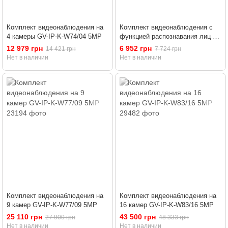
Комплект видеонаблюдения на
Комплект видеонаблюдения с
4 камеры GV-IP-K-W74/04 5MP
функцией распознавания лиц на
1 IP камеру GV-804
12 979 грн
6 952 грн
14 421 грн
7 724 грн
Нет в наличии
Нет в наличии
Комплект видеонаблюдения на
Комплект видеонаблюдения на
9 камер GV-IP-K-W77/09 5MP
16 камер GV-IP-K-W83/16 5MP
25 110 грн
43 500 грн
27 900 грн
48 333 грн
Нет в наличии
Нет в наличии