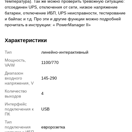
температура). Так же можно проверить тревожную ситуацию:
отсоединен UPS, отключения от сети, низкое напряжение
батареи, отключение ИБП, UPS неисправности, тестирование
и байпас и т.д. Про эти и другие функции можно подробней
прочитать в инструкции: « PowerManager II»
Характеристики
Тип
линейно-интерактивный
Мощность,
1100/770
VA/W
Диапазон
входного
145-290
напряжения, V
Количество
4
выходов
Интерфейс
подключения к
USB
ПК
Тип
подключения
евророзетка
нагрузки к ИБП