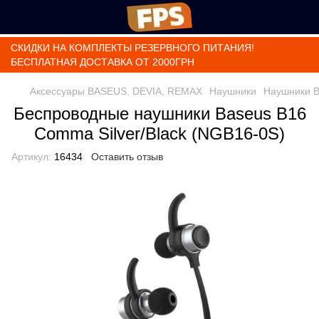
СКИДКИ НА КОМПЛЕКТЫ РЕЗЕРВНОГО ПИТАНИЯ!
БЕСПЛАТНАЯ ДОСТАВКА ОТ 2000ГРН
Аксессуары BASEUS, DEVIA, REMAX
Наушники
Наушники B
Беспроводные наушники Baseus B16
Comma Silver/Black (NGB16-0S)
Артикул:
16434
Оставить отзыв