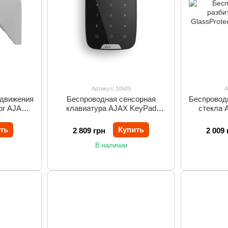
Артикул: 10509
А
 движения
Беспроводная сенсорная
Беспровод
oor AJAX
клавиатура AJAX KeyPad
стекла 
(black)
ть
Купить
2 809 грн
2 009 
В наличии