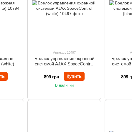
Артикул: 10497
А
вожная
Брелок управления охранной
Брелок у
(white)
системой AJAX SpaceControl
системой
(white)
ть
Купить
899 грн
899 г
В наличии