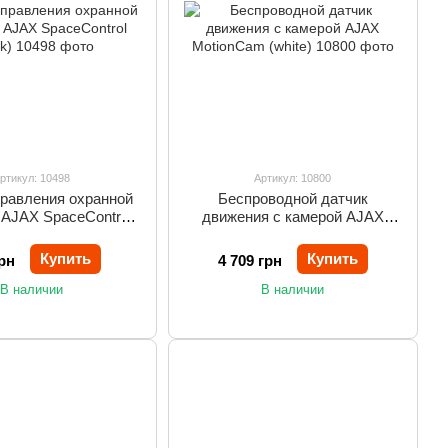
ртикул: 10498
Артикул: 10800
правления охранной
Беспроводной датчик
 AJAX SpaceControl
движения с камерой AJAX
(black)
MotionCam (white)
Купить
Купить
рн
4 709 грн
В наличии
В наличии