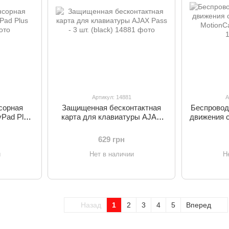
Артикул: 14881
А
сорная
Защищенная бесконтактная
Беспровод
Pad Plus
карта для клавиатуры AJAX
движения 
Pass - 3 шт. (black)
MotionCa
629 грн
и
Нет в наличии
Н
Назад
1
2
3
4
5
Вперед