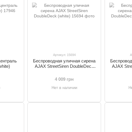
Артикул: 15694
А
централь
Беспроводная уличная сирена
Беспровод
hite)
AJAX StreetSiren DoubleDeck
AJAX Stre
(white)
4 009 грн
и
Нет в наличии
Н