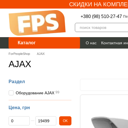
СКИДКИ НА КОМПЛЕ
Перейти к основному контенту
+380 (98) 510-27-47
Пе
Каталог
О нас
Контактная и
Гарантия
ForPeopleShop
AJAX
AJAX
Раздел
99
Оборудование AJAX
Цена, грн
От Цена, грн
До Цена, грн
OK