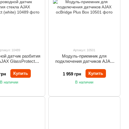
ртикул: 10489
Артикул: 10501
ной датчик разбития
Модуль-приемник для
AJAX GlassProtect
подключения датчиков AJAX
(white)
ocBridge Plus Box
Купить
Купить
грн
1 959 грн
В наличии
В наличии