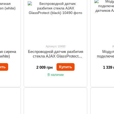
Артикул: 10490
А
ая сирена
Беспроводной датчик разбития
Модул
white)
стекла AJAX GlassProtect
подключе
(black)
датчико
ить
Купить
2 009 грн
1 339 
В наличии