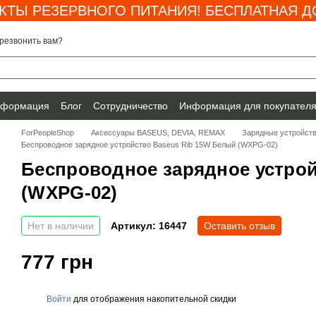
КТЫ РЕЗЕРВНОГО ПИТАНИЯ! БЕСПЛАТНАЯ ДО
резвонить вам?
нформация
Блог
Сотрудничество
Информация для покупател
ForPeopleShop
Аксессуары BASEUS, DEVIA, REMAX
Зарядные устройст
Беспроводное зарядное устройство Baseus Rib 15W Белый (WXPG-02)
Беспроводное зарядное устрой
(WXPG-02)
Нет в наличии
Артикул: 16447
Оставить отзыв
777 грн
Войти
для отображения накопительной скидки
%