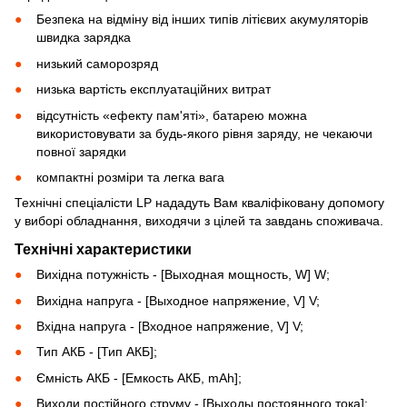
Безпека на відміну від інших типів літієвих акумуляторів
швидка зарядка
низький саморозряд
низька вартість експлуатаційних витрат
відсутність «ефекту пам'яті», батарею можна
використовувати за будь-якого рівня заряду, не чекаючи
повної зарядки
компактні розміри та легка вага
Технічні спеціалісти LP нададуть Вам кваліфіковану допомогу
у виборі обладнання, виходячи з цілей та завдань споживача.
Технічні характеристики
Вихідна потужність - [Выходная мощность, W] W;
Вихідна напруга - [Выходное напряжение, V] V;
Вхідна напруга - [Входное напряжение, V] V;
Тип АКБ - [Тип АКБ];
Ємність АКБ - [Емкость АКБ, mAh];
Виходи постійного струму - [Выходы постоянного тока];