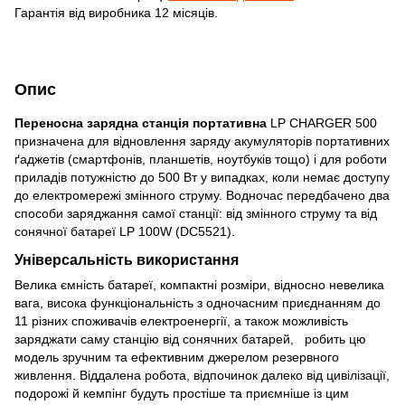
Гарантія від виробника 12 місяців.
Опис
Переносна зарядна станція портативна
LP CHARGER 500
призначена для відновлення заряду акумуляторів портативних
ґаджетів (смартфонів, планшетів, ноутбуків тощо) і для роботи
приладів потужністю до 500 Вт у випадках, коли немає доступу
до електромережі змінного струму. Водночас передбачено два
способи заряджання самої станції: від змінного струму та від
сонячної батареї LP 100W (DC5521).
Універсальність використання
Велика ємність батареї, компактні розміри, відносно невелика
вага, висока функціональність з одночасним приєднанням до
11 різних споживачів електроенергії, а також можливість
заряджати саму станцію від сонячних батарей, робить цю
модель зручним та ефективним джерелом резервного
живлення. Віддалена робота, відпочинок далеко від цивілізації,
подорожі й кемпінг будуть простіше та приємніше із цим