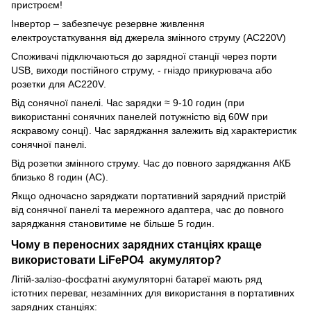
пристроєм!
Інвертор – забезпечує резервне живлення
електроустаткування від джерела змінного струму (AC220V)
Споживачі підключаються до зарядної станції через порти
USB, виходи постійного струму, - гніздо прикурювача або
розетки для AC220V.
Від сонячної панелі. Час зарядки ≈ 9-10 годин (при
використанні сонячних панелей потужністю від 60W при
яскравому сонці). Час заряджання залежить від характеристик
сонячної панелі.
Від розетки змінного струму. Час до повного заряджання АКБ
близько 8 годин (AC).
Якщо одночасно заряджати портативний зарядний пристрій
від сонячної панелі та мережного адаптера, час до повного
заряджання становитиме не більше 5 годин.
Чому в переносних зарядних станціях краще
використовати LiFePO4 акумулятор?
Літій-залізо-фосфатні акумуляторні батареї мають ряд
істотних переваг, незамінних для використання в портативних
зарядних станціях: