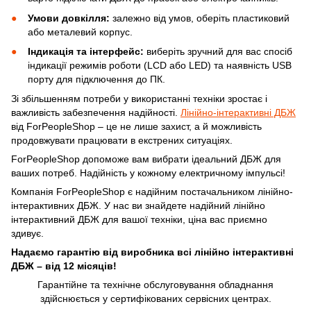
Умови довкілля:
залежно від умов, оберіть пластиковий
або металевий корпус.
Індикація та інтерфейс:
виберіть зручний для вас спосіб
індикації режимів роботи (LCD або LED) та наявність USB
порту для підключення до ПК.
Зі збільшенням потреби у використанні техніки зростає і
важливість забезпечення надійності.
Лінійно-інтерактивні ДБЖ
від ForPeopleShop – це не лише захист, а й можливість
продовжувати працювати в екстрених ситуаціях.
ForPeopleShop допоможе вам вибрати ідеальний ДБЖ для
ваших потреб. Надійність у кожному електричному імпульсі!
Компанія ForPeopleShop є надійним постачальником лінійно-
інтерактивних ДБЖ. У нас ви знайдете надійний лінійно
інтерактивний ДБЖ для вашої техніки, ціна вас приємно
здивує.
Надаємо гарантію від виробника всі лінійно інтерактивні
ДБЖ – від 12 місяців!
Гарантійне та технічне обслуговування обладнання
здійснюється у сертифікованих сервісних центрах.