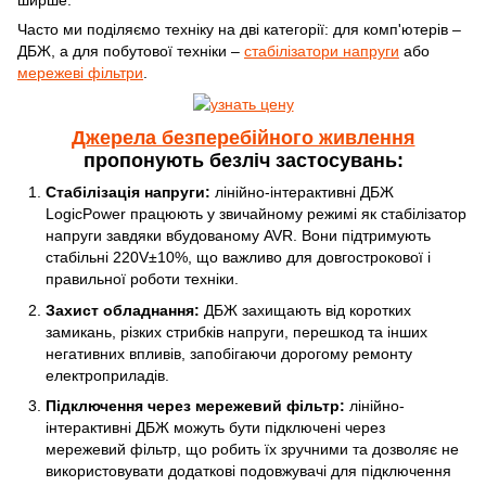
ширше.
Часто ми поділяємо техніку на дві категорії: для комп'ютерів –
ДБЖ, а для побутової техніки –
стабілізатори напруги
або
мережеві фільтри
.
Джерела безперебійного живлення
пропонують безліч застосувань:
Стабілізація напруги:
лінійно-інтерактивні ДБЖ
LogicPower працюють у звичайному режимі як стабілізатор
напруги завдяки вбудованому AVR. Вони підтримують
стабільні 220V±10%, що важливо для довгострокової і
правильної роботи техніки.
Захист обладнання:
ДБЖ захищають від коротких
замикань, різких стрибків напруги, перешкод та інших
негативних впливів, запобігаючи дорогому ремонту
електроприладів.
Підключення через мережевий фільтр:
лінійно-
інтерактивні ДБЖ можуть бути підключені через
мережевий фільтр, що робить їх зручними та дозволяє не
використовувати додаткові подовжувачі для підключення