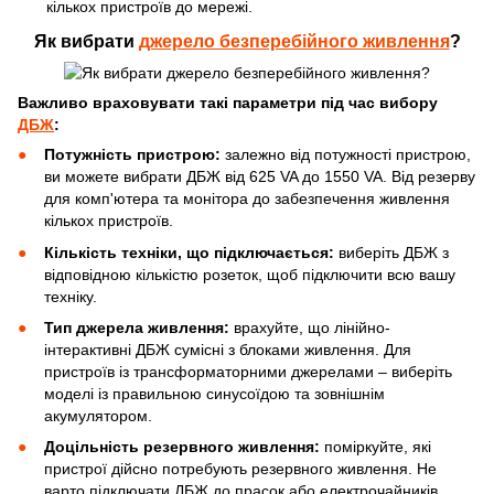
кількох пристроїв до мережі.
Як вибрати
джерело безперебійного живлення
?
Важливо враховувати такі параметри під час вибору
ДБЖ
:
Потужність пристрою:
залежно від потужності пристрою,
ви можете вибрати ДБЖ від 625 VA до 1550 VA. Від резерву
для комп'ютера та монітора до забезпечення живлення
кількох пристроїв.
Кількість техніки, що підключається:
виберіть ДБЖ з
відповідною кількістю розеток, щоб підключити всю вашу
техніку.
Тип джерела живлення:
врахуйте, що лінійно-
інтерактивні ДБЖ сумісні з блоками живлення. Для
пристроїв із трансформаторними джерелами – виберіть
моделі із правильною синусоїдою та зовнішнім
акумулятором.
Доцільність резервного живлення:
поміркуйте, які
пристрої дійсно потребують резервного живлення. Не
варто підключати ДБЖ до прасок або електрочайників.