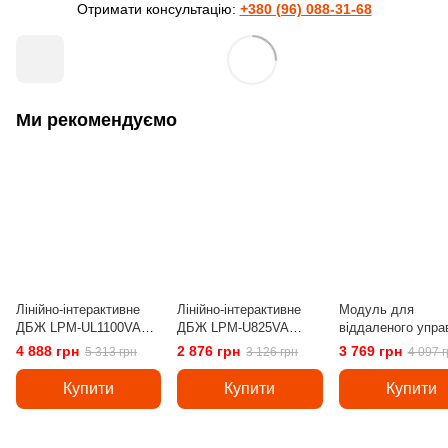
Отримати консультацію:
+380 (96) 088-31-68
Ми рекомендуємо
Лінійно-інтерактивне
Лінійно-інтерактивне
Модуль для
ДБЖ LPM-UL1100VA
ДБЖ LPM-U825VA
віддаленого упра
(770Вт)
(577Вт)
онлайн UPS Logi
4 888 грн
2 876 грн
3 769 грн
5 313 грн
3 126 грн
4 097 г
Купити
Купити
Купити