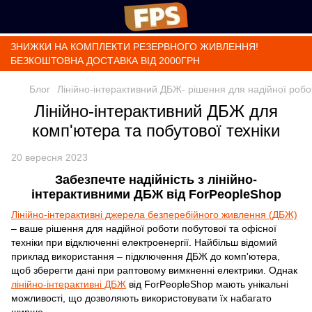
ЗНИЖКИ НА КОМПЛЕКТИ РЕЗЕРВНОГО ЖИВЛЕННЯ!
БЕЗКОШТОВНА ДОСТАВКА ВІД 2000ГРН
Блог
Лінійно-інтерактивний ДБЖ- рішення для надійної робот
Лінійно-інтерактивний ДБЖ для
комп'ютера та побутової техніки
20 вересня 2023
Забезпечте надійність з лінійно-
інтерактивними ДБЖ від ForPeopleShop
Лінійно-інтерактивні джерела безперебійного живлення (ДБЖ)
– ваше рішення для надійної роботи побутової та офісної
техніки при відключенні електроенергії. Найбільш відомий
приклад використання – підключення ДБЖ до комп'ютера,
щоб зберегти дані при раптовому вимкненні електрики. Однак
лінійно-інтерактивні ДБЖ
від ForPeopleShop мають унікальні
можливості, що дозволяють використовувати їх набагато