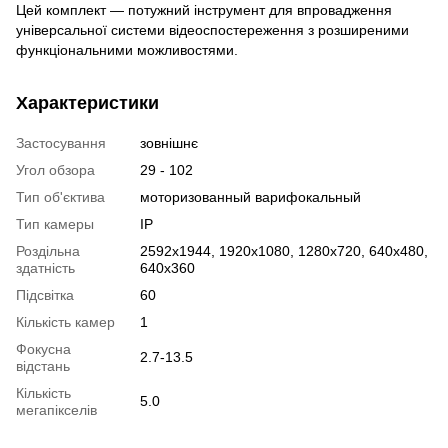
Цей комплект — потужний інструмент для впровадження
універсальної системи відеоспостереження з розширеними
функціональними можливостями.
Характеристики
Застосування
зовнішнє
Угол обзора
29 - 102
Тип об'єктива
моторизованный варифокальный
Тип камеры
IP
Роздільна
2592x1944, 1920х1080, 1280х720, 640х480,
здатність
640х360
Підсвітка
60
Кількість камер
1
Фокусна
2.7-13.5
відстань
Кількість
5.0
мегапікселів