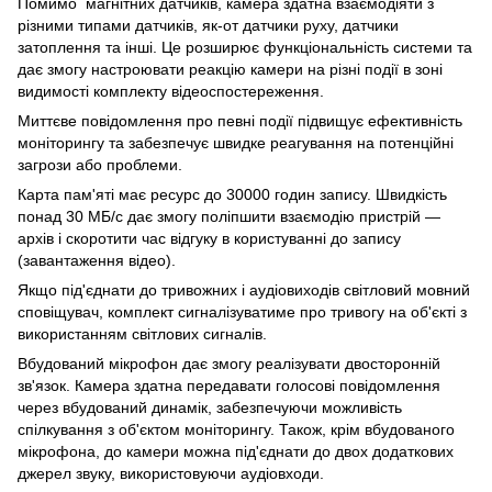
Помимо магнітних датчиків, камера здатна взаємодіяти з
різними типами датчиків, як-от датчики руху, датчики
затоплення та інші. Це розширює функціональність системи та
дає змогу настроювати реакцію камери на різні події в зоні
видимості комплекту відеоспостереження.
Миттєве повідомлення про певні події підвищує ефективність
моніторингу та забезпечує швидке реагування на потенційні
загрози або проблеми.
Карта пам'яті має ресурс до 30000 годин запису. Швидкість
понад 30 МБ/с дає змогу поліпшити взаємодію пристрій —
архів і скоротити час відгуку в користуванні до запису
(завантаження відео).
Якщо під'єднати до тривожних і аудіовиходів світловий мовний
сповіщувач, комплект сигналізуватиме про тривогу на об'єкті з
використанням світлових сигналів.
Вбудований мікрофон дає змогу реалізувати двосторонній
зв'язок. Камера здатна передавати голосові повідомлення
через вбудований динамік, забезпечуючи можливість
спілкування з об'єктом моніторингу. Також, крім вбудованого
мікрофона, до камери можна під'єднати до двох додаткових
джерел звуку, використовуючи аудіовходи.