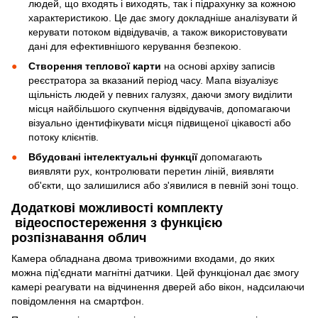
людей, що входять і виходять, так і підрахунку за кожною
характеристикою. Це дає змогу докладніше аналізувати й
керувати потоком відвідувачів, а також використовувати
дані для ефективнішого керування безпекою.
Створення теплової карти
на основі архіву записів
реєстратора за вказаний період часу. Мапа візуалізує
щільність людей у певних галузях, даючи змогу виділити
місця найбільшого скупчення відвідувачів, допомагаючи
візуально ідентифікувати місця підвищеної цікавості або
потоку клієнтів.
Вбудовані інтелектуальні функції
допомагають
виявляти рух, контролювати перетин ліній, виявляти
об'єкти, що залишилися або з'явилися в певній зоні тощо.
Додаткові можливості комплекту
відеоспостереження з функцією
розпізнавання облич
Камера обладнана двома тривожними входами, до яких
можна під'єднати магнітні датчики. Цей функціонал дає змогу
камері реагувати на відчинення дверей або вікон, надсилаючи
повідомлення на смартфон.