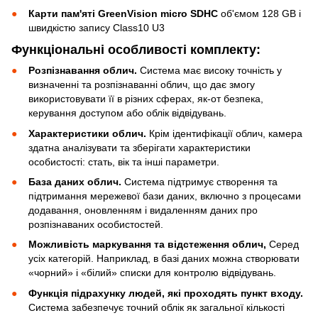
Карти пам'яті GreenVision micro SDHC
об'ємом 128 GB і
швидкістю запису Class10 U3
Функціональні особливості комплекту:
Розпізнавання облич.
Система має високу точність у
визначенні та розпізнаванні облич, що дає змогу
використовувати її в різних сферах, як-от безпека,
керування доступом або облік відвідувань.
Характеристики облич.
Крім ідентифікації облич, камера
здатна аналізувати та зберігати характеристики
особистості: стать, вік та інші параметри.
База даних облич.
Система підтримує створення та
підтримання мережевої бази даних, включно з процесами
додавання, оновленням і видаленням даних про
розпізнаваних особистостей.
Можливість маркування та відстеження облич,
Серед
усіх категорій. Наприклад, в базі даних можна створювати
«чорний» і «білий» списки для контролю відвідувань.
Функція підрахунку людей, які проходять пункт входу.
Система забезпечує точний облік як загальної кількості