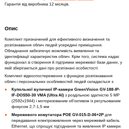
Гарантія від виробника 12 місяців.
Опис
Комплект призначений для ефективного визначення та
розпізнавання облич людей усередині приміщення.
Обладнання забезпечує можливість виявлення та
ідентифікації характеристик облич. Крім того, система надає
функціонал зі створення й підтримки мережевої бази даних, у
якій зберігаються дані про розпізнані особистості.
Комплект відеоспостереження з функцією розпізнавання
облич і персональних особливостей людей складається з:
Купольної вуличної IP-камери GreenVision GV-188-IP-
IF-DOS50-30 VMA (Ultra AI)
з роздільною здатністю 5 МР
(2592x1944) і моторизованим об'єктивом із регульованим
фокусом 2,7-1,5 мм
Мережевого комутатора POE GV-015-D-06+2P
для
передавання електроживлення через мережевий кабель
Ethernet, що спрощує під'єднання та живлення IP камери.