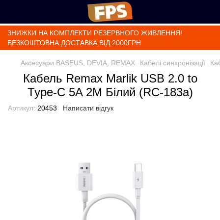
ЗНИЖКИ НА КОМПЛЕКТИ РЕЗЕРВНОГО ЖИВЛЕННЯ!
БЕЗКОШТОВНА ДОСТАВКА ВІД 2000ГРН
Аксесуари BASEUS, DEVIA, REMAX
Кабелі синхронізації
Ка
Кабель Remax Marlik USB 2.0 to
Type-C 5A 2M Білий (RC-183а)
Артикул:
20453
Написати відгук