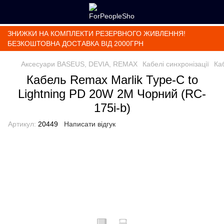
ЗНИЖКИ НА КОМПЛЕКТИ РЕЗЕРВНОГО ЖИВЛЕННЯ!
БЕЗКОШТОВНА ДОСТАВКА ВІД 2000ГРН
Аксесуари BASEUS, DEVIA, REMAX
Кабелі синхронізації
Ка
Кабель Remax Marlik Type-C to
Lightning PD 20W 2M Чорний (RC-
175i-b)
Артикул:
20449
Написати відгук