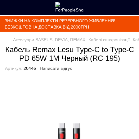
ЗНИЖКИ НА КОМПЛЕКТИ РЕЗЕРВНОГО ЖИВЛЕННЯ!
БЕЗКОШТОВНА ДОСТАВКА ВІД 2000ГРН
Аксесуари BASEUS, DEVIA, REMAX
Кабелі синхронізації
Ка
Кабель Remax Lesu Type-C to Type-C
PD 65W 1M Черный (RC-195)
Артикул:
20446
Написати відгук