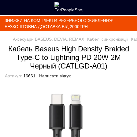
ЗНИЖКИ НА КОМПЛЕКТИ РЕЗЕРВНОГО ЖИВЛЕННЯ!
БЕЗКОШТОВНА ДОСТАВКА ВІД 2000ГРН
Аксесуари BASEUS, DEVIA, REMAX
Кабелі синхронізації
Ка
Кабель Baseus High Density Braided
Type-C to Lightning PD 20W 2M
Черный (CATLGD-A01)
Артикул:
16661
Написати відгук