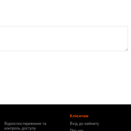
Клієнтам
Відеоспостереження та
Вхід до кабінету
контроль доступу
Про нас