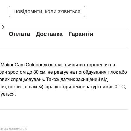
Повідомити, коли з'явиться
Оплата
Доставка
Гарантія
 MotionCam Outdoor дозволяє виявити вторгнення на
рин зростом до 80 см, не реагує на погойдування гілок або
кових спрацьовувань. Також датчик захищений від
я, покриття лаком), працює при температурі нижче 0 ° C,
ується.
йти за допомогою