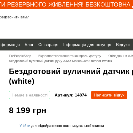
И РЕЗЕРВНОГО ЖИВЛЕННЯ! БЕЗКОШТОВНА Д
редзвонити вам?
інформація
Блог
Співпраця
Інформація для покупця
Відгуки
ForPeopleShop
Відеоспостереження та контроль доступу
Обладнання AJ
Бездротовий вуличний датчик руху AJAX MotionCam Outdoor (white)
Бездротовий вуличний датчик 
(white)
Немає в наявності
Артикул: 14874
Написати відгук
8 199 грн
Увійти
для відображення накопичувальної знижки
%