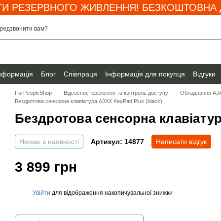
И РЕЗЕРВНОГО ЖИВЛЕННЯ! БЕЗКОШТОВНА Д
редзвонити вам?
інформація
Блог
Співпраця
Інформація для покупця
Відгуки
ForPeopleShop
Відеоспостереження та контроль доступу
Обладнання AJ
Бездротова сенсорна клавіатура AJAX KeyPad Plus (black)
Бездротова сенсорна клавіатур
Немає в наявності
Артикул: 14877
Написати відгук
3 899 грн
Увійти
для відображення накопичувальної знижки
%