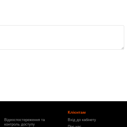
Клієнтам
Відеоспостереження та
Вхід до кабінету
контроль доступу
Про нас