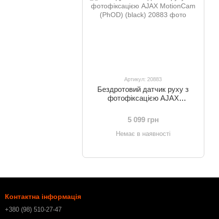
Артикул: 20883
Бездротовий датчик руху з
фотофіксацією AJAX
MotionCam (PhOD) (black)
5 099 грн
Немає в наявності
Контактна інформація
+380 (98) 510-27-47