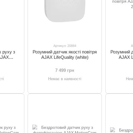
Артикул: 20884
А
 руху з
Розумний датчик якості повітря
Розумний д
AJAX
AJAX LifeQuality (white)
AJAX Li
(black)
7 499 грн
ті
Немає в наявності
Нем