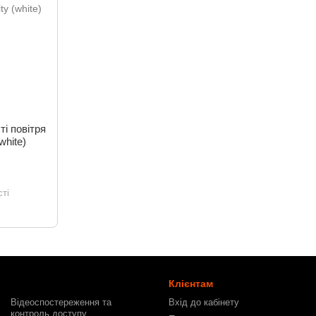
ті повітря
white)
ті
Клієнтам
Відеоспостереження та
Вхід до кабінету
контроль доступу