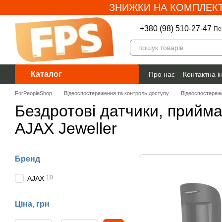
ЗНИЖКИ НА КОМПЛЕКТ
Перейти до основного контенту
+380 (98) 510-27-47
Пе
Каталог
Про нас
Контактна 
Гарантія
ForPeopleShop
Відеоспостереження та контроль доступу
Відеоспостереж
Бездротові датчики, прийма
AJAX Jeweller
Бренд
10
AJAX
Ціна, грн