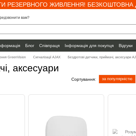
И РЕЗЕРВНОГО ЖИВЛЕННЯ! БЕЗКОШТОВНА Д
редзвонити вам?
інформація
Блог
Співпраця
Інформація для покупця
Відгуки
ення GreenVision
Сигналізації AJAX
Бездротові датчики, приймачі, аксесуари AJ
чі, аксесуари
за популярністю
Сортування: