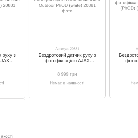
Артикул: 20881
А
 руху з
Бездротовий датчик руху з
Бездрото
AJAX
фотофіксацією AJAX
фотоф
r PhOD
MotionCam Outdoor PhOD
MotionC
(white)
8 999 грн
ті
Немає в наявності
Нем