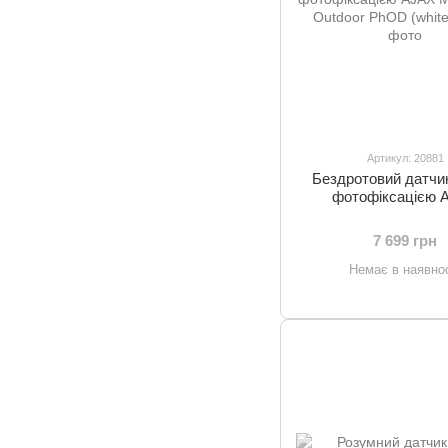
Артикул: 20881
Бездротовий датчик
фотофіксацією 
MotionCam Outdoo
(white)
7 699 грн
Немає в наявнос