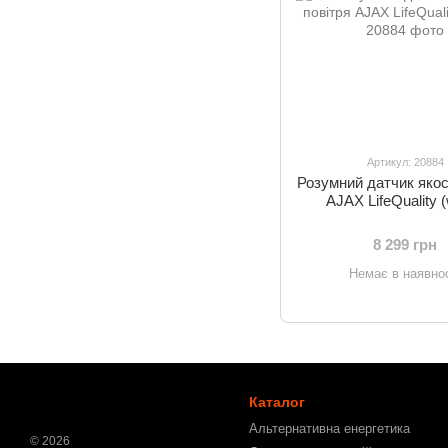
Артикул: 20884
Розумний датчик якос
AJAX LifeQuality (
8 299 грн
Немає в наявнос
Каталог
Альтернативна енергетика
© 2026