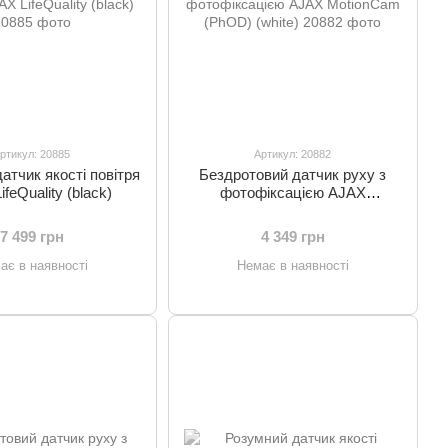
ртикул: 20885
Артикул: 20882
атчик якості повітря
Бездротовий датчик руху з
feQuality (black)
фотофіксацією AJAX
MotionCam (PhOD) (white)
7 499 грн
4 349 грн
ає в наявності
Немає в наявності