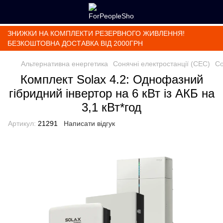
ЗНИЖКИ НА КОМПЛЕКТИ РЕЗЕРВНОГО ЖИВЛЕННЯ!
БЕЗКОШТОВНА ДОСТАВКА ВІД 2000ГРН
Альтернативна енергетика
Сонячні електростанції (СЕС)
Со
Комплект Solax 4.2: Однофазний
гібридний інвертор на 6 кВт із АКБ на
3,1 кВт*год
Артикул:
21291
Написати відгук