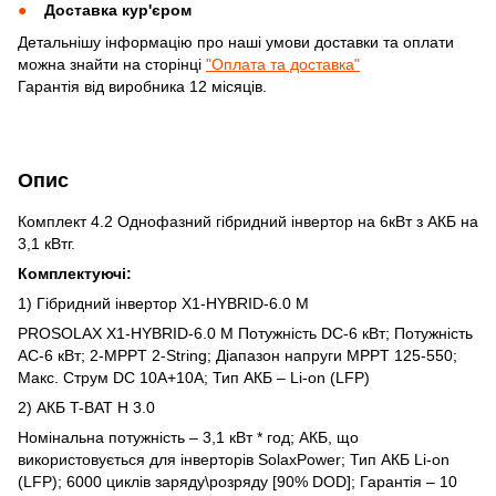
Доставка кур'єром
Детальнішу інформацію про наші умови доставки та оплати
можна знайти на сторінці
"Оплата та доставка"
Гарантія від виробника 12 місяців.
Опис
Комплект 4.2 Однофазний гібридний інвертор на 6кВт з АКБ на
3,1 кВтг.
Комплектуючі:
1) Гібридний інвертор X1-HYBRID-6.0 М
PROSOLAX X1-HYBRID-6.0 М Потужність DC-6 кВт; Потужність
АС-6 кВт; 2-MPPT 2-String; Діапазон напруги MPPT 125-550;
Макс. Струм DC 10А+10А; Тип АКБ – Li-on (LFP)
2) АКБ T-BAT H 3.0
Номінальна потужність – 3,1 кВт * год; АКБ, що
використовується для інверторів SolaxPower; Тип АКБ Li-on
(LFP); 6000 циклів заряду\розряду [90% DOD]; Гарантія – 10