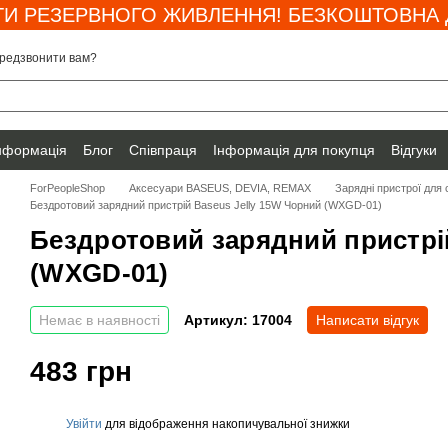
И РЕЗЕРВНОГО ЖИВЛЕННЯ! БЕЗКОШТОВНА Д
редзвонити вам?
інформація
Блог
Співпраця
Інформація для покупця
Відгуки
ForPeopleShop
Аксесуари BASEUS, DEVIA, REMAX
Зарядні пристрої для
Бездротовий зарядний пристрій Baseus Jelly 15W Чорний (WXGD-01)
Бездротовий зарядний пристрій
(WXGD-01)
Немає в наявності
Артикул: 17004
Написати відгук
483 грн
Увійти
для відображення накопичувальної знижки
%